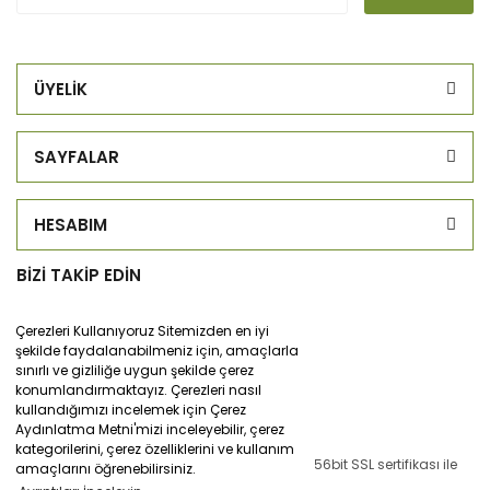
ÜYELİK
SAYFALAR
HESABIM
BİZİ TAKİP EDİN
Çerezleri Kullanıyoruz Sitemizden en iyi
şekilde faydalanabilmeniz için, amaçlarla
sınırlı ve gizliliğe uygun şekilde çerez
konumlandırmaktayız. Çerezleri nasıl
kullandığımızı incelemek için Çerez
Aydınlatma Metni'mizi inceleyebilir, çerez
kategorilerini, çerez özelliklerini ve kullanım
© Tüm hakları saklıdır. Kredi kartı bilgileriniz 256bit SSL sertifikası ile
amaçlarını öğrenebilirsiniz.
korunmaktadır.