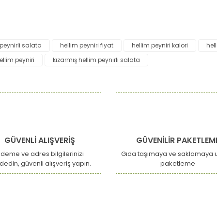
da ve diğer konularda yetersiz gördüğünüz noktaları öneri formunu kulla
peynirli salata
hellim peyniri fiyat
hellim peyniri kalori
hel
Bu ürüne ilk yorumu siz yapın!
ellim peyniri
kızarmış hellim peynirli salata
or.
Yorum Yaz
GÜVENLİ ALIŞVERİŞ
GÜVENİLİR PAKETLEM
deme ve adres bilgilerinizi
Gıda taşımaya ve saklamaya 
dedin, güvenli alışveriş yapın.
paketleme
Gönder