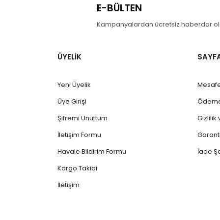
E-BÜLTEN
Kampanyalardan ücretsiz haberdar olm
ÜYELİK
SAYF
Yeni Üyelik
Mesafe
Üye Girişi
Ödeme 
Şifremi Unuttum
Gizlili
İletişim Formu
Garanti
Havale Bildirim Formu
İade Şa
Kargo Takibi
İletişim