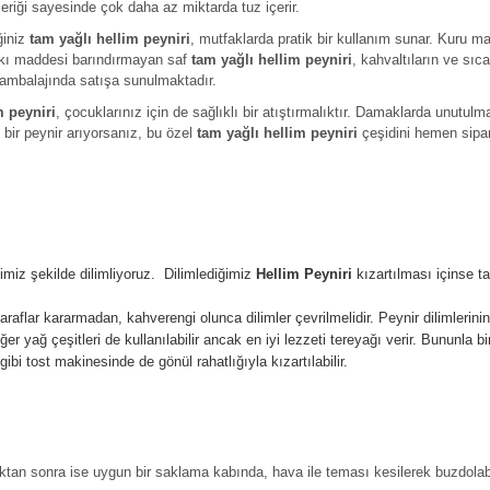
çeriği sayesinde çok daha az miktarda tuz içerir.
ğiniz
tam yağlı hellim peyniri
, mutfaklarda pratik bir kullanım sunar. Kuru 
katkı maddesi barındırmayan saf
tam yağlı hellim peyniri
, kahvaltıların ve sıca
ambalajında satışa sunulmaktadır.
m peyniri
, çocuklarınız için de sağlıklı bir atıştırmalıktır. Damaklarda unutulm
u bir peynir arıyorsanız, bu özel
tam yağlı hellim peyniri
çeşidini hemen sipari
ğimiz şekilde dilimliyoruz. Dilimlediğimiz
Hellim Peyniri
kızartılması içinse ta
taraflar kararmadan, kahverengi olunca dilimler çevrilmelidir. Peynir dilimlerini
iğer yağ çeşitleri de kullanılabilir ancak en iyi lezzeti tereyağı verir. Bununla
 gibi tost makinesinde de gönül rahatlığıyla kızartılabilir.
tan sonra ise uygun bir saklama kabında, hava ile teması kesilerek buzdolab