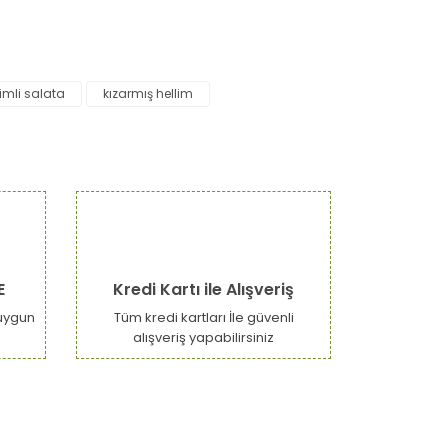
narak tarafımıza iletebilirsiniz.
limli salata
kızarmış hellim
E
Kredi Kartı ile Alışveriş
uygun
Tüm kredi kartları İle güvenli
alışveriş yapabilirsiniz