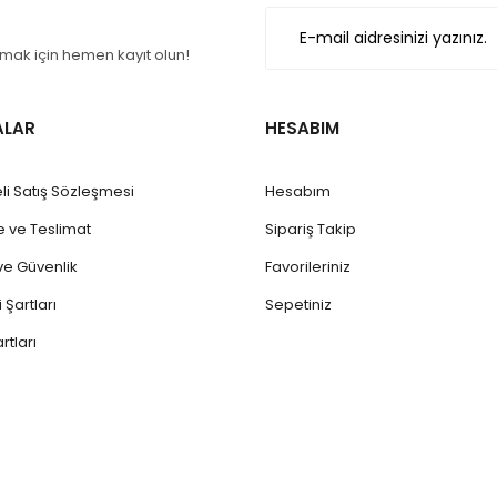
ak için hemen kayıt olun!
ALAR
HESABIM
li Satış Sözleşmesi
Hesabım
ve Teslimat
Sipariş Takip
k ve Güvenlik
Favorileriniz
 Şartları
Sepetiniz
rtları