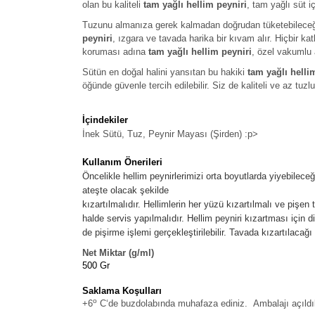
olan bu kaliteli
tam yağlı hellim peyniri
, tam yağlı süt i
Tuzunu almanıza gerek kalmadan doğrudan tüketebilece
peyniri
, ızgara ve tavada harika bir kıvam alır. Hiçbir 
koruması adına
tam yağlı hellim peyniri
, özel vakumlu 
Sütün en doğal halini yansıtan bu hakiki
tam yağlı helli
öğünde güvenle tercih edilebilir. Siz de kaliteli ve az tuzl
İçindekiler
İnek Sütü, Tuz, Peynir Mayası (Şirden)
:p>
Kullanım Önerileri
Öncelikle hellim peynirlerimizi orta boyutlarda yiyebilece
ateşte olacak şekilde
kızartılmalıdır. Hellimlerin her yüzü kızartılmalı ve pişen 
halde servis yapılmalıdır. Hellim peyniri kızartması için d
de pişirme işlemi gerçekleştirilebilir. Tavada kızartılacağı
Net Miktar (g/ml)
500 Gr
Saklama Koşulları
o
+6
C‘de buzdolabında muhafaza ediniz. Ambalajı açıldık