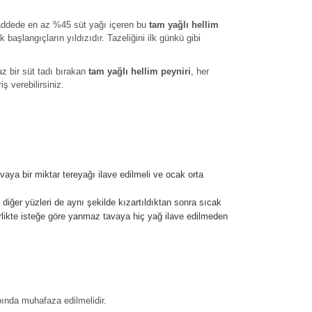
maddede en az %45 süt yağı içeren bu
tam yağlı hellim
k başlangıçların yıldızıdır. Tazeliğini ilk günkü gibi
az bir süt tadı bırakan
tam yağlı hellim peyniri
, her
ş verebilirsiniz.
vaya bir miktar tereyağı ilave edilmeli ve ocak orta
n diğer yüzleri de aynı şekilde kızartıldıktan sonra sıcak
 birlikte isteğe göre yanmaz tavaya hiç yağ ilave edilmeden
ında muhafaza edilmelidir.