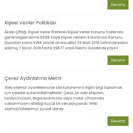
Devamı
Kişisel Veriler Politikası
Akalp Çiftliği Kişisel Veriler Politikası Kişisel Veriler Kanunu hakkında
genel bilgilendirme 6698 Sayılı Kişisel Verilerin Korunması Kanunu
(bundan sonra KVKK olarak anılacaktır) 24 Mart 2016 tarihinde kabul
edilmiş, 7 Nisan 2016 tarihli 29677 sayılı Resmi Gazete’de yayınl ...
Devamı
Çerez Aydınlatma Metni
Web sitemizi ziyaretlerinizde site kullanımına ilişkin bilgi toplamak
için çerezler kullanılabilmektedir. Çerez, bir web sitesinin,
tarayıcınızdan, bilgisayarınızda veya mobil cihazınıda
saklanmasını istediği küçük bir veri parçasıdır. Web
sitemizi/sitelerimizi ziyaret deney ...
Devamı