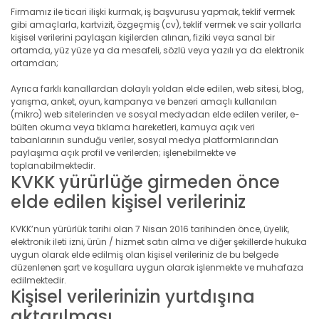
Firmamız ile ticari ilişki kurmak, iş başvurusu yapmak, teklif vermek
gibi amaçlarla, kartvizit, özgeçmiş (cv), teklif vermek ve sair yollarla
kişisel verilerini paylaşan kişilerden alınan, fiziki veya sanal bir
ortamda, yüz yüze ya da mesafeli, sözlü veya yazılı ya da elektronik
ortamdan;
Ayrıca farklı kanallardan dolaylı yoldan elde edilen, web sitesi, blog,
yarışma, anket, oyun, kampanya ve benzeri amaçlı kullanılan
(mikro) web sitelerinden ve sosyal medyadan elde edilen veriler, e-
bülten okuma veya tıklama hareketleri, kamuya açık veri
tabanlarının sunduğu veriler, sosyal medya platformlarından
paylaşıma açık profil ve verilerden; işlenebilmekte ve
toplanabilmektedir.
KVKK yürürlüğe girmeden önce
elde edilen kişisel verileriniz
KVKK’nun yürürlük tarihi olan 7 Nisan 2016 tarihinden önce, üyelik,
elektronik ileti izni, ürün / hizmet satın alma ve diğer şekillerde hukuka
uygun olarak elde edilmiş olan kişisel verileriniz de bu belgede
düzenlenen şart ve koşullara uygun olarak işlenmekte ve muhafaza
edilmektedir.
Kişisel verilerinizin yurtdışına
aktarılması