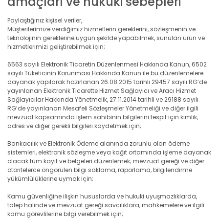
amaçları ve hukuki sebepleri
Paylaştığınız kişisel veriler,
Müşterilerimize verdiğimiz hizmetlerin gereklerini, sözleşmenin ve
teknolojinin gereklerine uygun şekilde yapabilmek, sunulan ürün ve
hizmetlerimizi geliştirebilmek için;
6563 sayılı Elektronik Ticaretin Düzenlenmesi Hakkında Kanun, 6502
sayılı Tüketicinin Korunması Hakkında Kanun ile bu düzenlemelere
dayanak yapılarak hazırlanan 26.08.2015 tarihli 29457 sayılı RG’de
yayınlanan Elektronik Ticarette Hizmet Sağlayıcı ve Aracı Hizmet
Sağlayıcılar Hakkında Yönetmelik, 27.11.2014 tarihli ve 29188 sayılı
RG’de yayınlanan Mesafeli Sözleşmeler Yönetmeliği ve diğer ilgili
mevzuat kapsamında işlem sahibinin bilgilerini tespit için kimlik,
adres ve diğer gerekli bilgileri kaydetmek için;
Bankacılık ve Elektronik Ödeme alanında zorunlu olan ödeme
sistemleri, elektronik sözleşme veya kağıt ortamında işleme dayanak
olacak tüm kayıt ve belgeleri düzenlemek; mevzuat gereği ve diğer
otoritelerce öngörülen bilgi saklama, raporlama, bilgilendirme
yükümlülüklerine uymak için;
Kamu güvenliğine ilişkin hususlarda ve hukuki uyuşmazlıklarda,
talep halinde ve mevzuat gereği savcılıklara, mahkemelere ve ilgili
kamu görevlilerine bilgi verebilmek için;