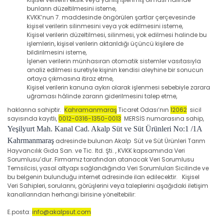
bunların düzeltilmesini isteme,
KVKK’nun 7. maddesinde öngörülen şartlar çerçevesinde
kişisel verilerin silinmesini veya yok edilmesini isteme,
Kişisel verilerin düzeltilmesi, silinmesi, yok edilmesi halinde bu
işlemlerin, kişisel verilerin aktarıldığı üçüncü kişilere de
bildirilmesini isteme,
İşlenen verilerin münhasıran otomatik sistemler vasıtasıyla
analiz edilmesi suretiyle kişinin kendisi aleyhine bir sonucun
ortaya çıkmasına itiraz etme,
Kişisel verilerin kanuna aykırı olarak işlenmesi sebebiyle zarara
uğraması hâlinde zararın giderilmesini talep etme,
haklarına sahiptir.
Kahramanmaraş
Ticaret Odası’nın
12062
sicil
sayısında kayıtlı,
0012-0316-1350-0013
MERSİS numarasına sahip,
Yeşilyurt Mah. Kanal Cad. Akalp Süt ve Süt Ürünleri No:1 /1A
Kahrmanmaraş
adresinde bulunan Akalp Süt ve Süt Ürünleri Tarım
Hayvancılık Gıda San. ve Tic. ltd. Şti. , KVKK kapsamında Veri
Sorumlusu’dur. Firmamız tarafından atanacak Veri Sorumlusu
Temsilcisi, yasal altyapı sağlandığında Veri Sorumluları Sicilinde ve
bu belgenin bulunduğu internet adresinde ilan edilecektir. Kişisel
Veri Sahipleri, sorularını, görüşlerini veya taleplerini aşağıdaki iletişim
kanallarından herhangi birisine yöneltebilir:
E.posta:
info@akalpsut.com