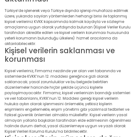
Türkiye’de işlenerek veya Türkiye dışında işlenip muhafaza edilmek
üzere, yukarıda sayılan yöntemlerden herhangi birisi ile toplanmış
kişisel verileriniz KVKK kapsamında kalmak kaydıyla ve sözleşme
amaçlarına uygun olarak yurtdışında bulunan (Kişisel Veriler Kurulu
tarafından akredite edilen ve kişisel verilerin korunması hususunda
yeterli korumanın bulunduğu ülkelere) hizmet aracılarına da
aktarılabilecektir.
Kişisel verilerin saklanması ve
korunması
Kişisel verileriniz, Firmamız nezdinde yer alan veri tabanında ve
sistemlerde KVKK’nun 12. maddesi gereğince gizli olarak
saklanacak; yasal zorunluluklar ve bu belgede belirtilen
düzenlemeler haricinde hiçbir şekilde üçüncü kişilerle
paylaşılmayacaktır. Firmamız, kişisel verilerinizin barındığı sistemleri
ve veri tabanlarını, KVKK’nun 12. Maddesi gereği kişisel verilerin
hukuka aykırı olarak işlenmesini önlemekle, yetkisiz kişilerin
erişimlerini engellemekle, erişim yönetimi gibi yazılımsal tedbirleri ve
fiziksel güvenlik önlemleri almakla mükelleftir. Kişisel verilerin yasal
olmayan yollarla başkaları tarafından elde edilmesinin öğrenilmesi
halinde durum derhal, yasal düzenlemeye uygun ve yazılı olarak
Kişisel Verileri Koruma Kurulu’na bildirilecektir.