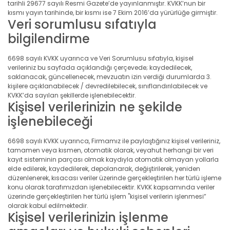
tarihli 29677 sayılı Resmi Gazete’de yayınlanmıştır. KVKK’nun bir
kısmı yayın tarihinde, bir kısmı ise 7 Ekim 2016’da yürürlüğe girmiştir.
Veri sorumlusu sıfatıyla
bilgilendirme
6698 sayılı KVKK uyarınca ve Veri Sorumlusu sıfatıyla, kişisel
verileriniz bu sayfada açıklandığı çerçevede; kaydedilecek,
saklanacak, güncellenecek, mevzuatın izin verdiği durumlarda 3.
kişilere açıklanabilecek / devredilebilecek, sınıflandırılabilecek ve
KVKK’da sayılan şekillerde işlenebilecektir.
Kişisel verilerinizin ne şekilde
işlenebileceği
6698 sayılı KVKK uyarınca, Firmamız ile paylaştığınız kişisel verileriniz,
tamamen veya kısmen, otomatik olarak, veyahut herhangi bir veri
kayıt sisteminin parçası olmak kaydıyla otomatik olmayan yollarla
elde edilerek, kaydedilerek, depolanarak, değiştirilerek, yeniden
düzenlenerek, kısacası veriler üzerinde gerçekleştirilen her türlü işleme
konu olarak tarafımızdan işlenebilecektir. KVKK kapsamında veriler
üzerinde gerçekleştirilen her türlü işlem "kişisel verilerin işlenmesi”
olarak kabul edilmektedir.
Kişisel verilerinizin işlenme