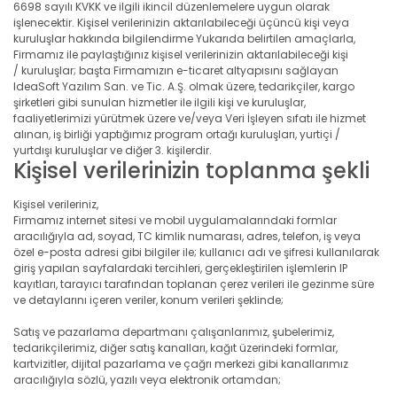
6698 sayılı KVKK ve ilgili ikincil düzenlemelere uygun olarak
işlenecektir. Kişisel verilerinizin aktarılabileceği üçüncü kişi veya
kuruluşlar hakkında bilgilendirme Yukarıda belirtilen amaçlarla,
Firmamız ile paylaştığınız kişisel verilerinizin aktarılabileceği kişi
/ kuruluşlar; başta Firmamızın e-ticaret altyapısını sağlayan
IdeaSoft Yazılım San. ve Tic. A.Ş. olmak üzere, tedarikçiler, kargo
şirketleri gibi sunulan hizmetler ile ilgili kişi ve kuruluşlar,
faaliyetlerimizi yürütmek üzere ve/veya Veri İşleyen sıfatı ile hizmet
alınan, iş birliği yaptığımız program ortağı kuruluşları, yurtiçi /
yurtdışı kuruluşlar ve diğer 3. kişilerdir.
Kişisel verilerinizin toplanma şekli
Kişisel verileriniz,
Firmamız internet sitesi ve mobil uygulamalarındaki formlar
aracılığıyla ad, soyad, TC kimlik numarası, adres, telefon, iş veya
özel e-posta adresi gibi bilgiler ile; kullanıcı adı ve şifresi kullanılarak
giriş yapılan sayfalardaki tercihleri, gerçekleştirilen işlemlerin IP
kayıtları, tarayıcı tarafından toplanan çerez verileri ile gezinme süre
ve detaylarını içeren veriler, konum verileri şeklinde;
Satış ve pazarlama departmanı çalışanlarımız, şubelerimiz,
tedarikçilerimiz, diğer satış kanalları, kağıt üzerindeki formlar,
kartvizitler, dijital pazarlama ve çağrı merkezi gibi kanallarımız
aracılığıyla sözlü, yazılı veya elektronik ortamdan;