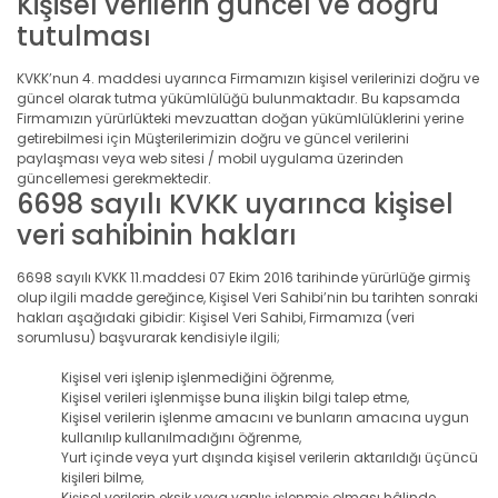
Kişisel verilerin güncel ve doğru
tutulması
KVKK’nun 4. maddesi uyarınca Firmamızın kişisel verilerinizi doğru ve
güncel olarak tutma yükümlülüğü bulunmaktadır. Bu kapsamda
Firmamızın yürürlükteki mevzuattan doğan yükümlülüklerini yerine
getirebilmesi için Müşterilerimizin doğru ve güncel verilerini
paylaşması veya web sitesi / mobil uygulama üzerinden
güncellemesi gerekmektedir.
6698 sayılı KVKK uyarınca kişisel
veri sahibinin hakları
6698 sayılı KVKK 11.maddesi 07 Ekim 2016 tarihinde yürürlüğe girmiş
olup ilgili madde gereğince, Kişisel Veri Sahibi’nin bu tarihten sonraki
hakları aşağıdaki gibidir: Kişisel Veri Sahibi, Firmamıza (veri
sorumlusu) başvurarak kendisiyle ilgili;
Kişisel veri işlenip işlenmediğini öğrenme,
Kişisel verileri işlenmişse buna ilişkin bilgi talep etme,
Kişisel verilerin işlenme amacını ve bunların amacına uygun
kullanılıp kullanılmadığını öğrenme,
Yurt içinde veya yurt dışında kişisel verilerin aktarıldığı üçüncü
kişileri bilme,
Kişisel verilerin eksik veya yanlış işlenmiş olması hâlinde