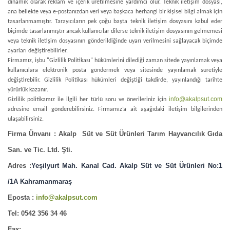
dinamik olarak reklam ve içerik üretilmesine yardımcı olur. Teknik iletişim dosyası,
ana bellekte veya e-postanızdan veri veya başkaca herhangi bir kişisel bilgi almak için
tasarlanmamıştır. Tarayıcıların pek çoğu başta teknik iletişim dosyasını kabul eder
biçimde tasarlanmıştır ancak kullanıcılar dilerse teknik iletişim dosyasının gelmemesi
veya teknik iletişim dosyasının gönderildiğinde uyarı verilmesini sağlayacak biçimde
ayarları değiştirebilirler.
Firmamız, işbu "Gizlilik Politikası" hükümlerini dilediği zaman sitede yayınlamak veya
kullanıcılara elektronik posta göndermek veya sitesinde yayınlamak suretiyle
değiştirebilir. Gizlilik Politikası hükümleri değiştiği takdirde, yayınlandığı tarihte
yürürlük kazanır.
info@akalpsut.com
Gizlilik politikamız ile ilgili her türlü soru ve önerileriniz için
adresine email gönderebilirsiniz. Firmamız’a ait aşağıdaki iletişim bilgilerinden
ulaşabilirsiniz.
Firma Ünvanı :
Akalp Süt ve Süt Ürünleri Tarım Hayvancılık Gıda
San. ve Tic. Ltd.
Şti.
Adres :
Yeşilyurt Mah. Kanal Cad. Akalp Süt ve Süt Ürünleri No:1
/1A
Kahramanmaraş
Eposta :
info@akalpsut.com
Tel:
0542 356 34 46
Fax: