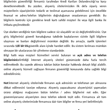
bilgilerinin güvenilirliği firmamiz tarafından Kredi Kartları Dolandırıcılığı'na karşı
denetlenmektedir. Bu yüzden, alışveriş sitelerimizden ilk defa sipariş veren
müşterilerin siparişlerinin tedarik ve teslimat aşamasına gelebilmesi için öncelikle
finansal ve adres/telefon bilgilerinin doğruluğunun onaylanması gereklidir. Bu
bilgilerin kontrolü için gerekirse kredi kartı sahibi müşteri ile veya ilgili banka ile
irtibata geçilmektedir.
Üye olurken verdiğiniz tüm bilgilere sadece siz ulaşabilir ve siz değiştirebilirsiniz. Üye
giriş bilgilerinizi güvenli koruduğunuz takdirde başkalarının sizinle ilgili bilgilere
ulaşması ve bunları değiştirmesi mümkün değildir. Bu amaçla, üyelik işlemleri
sırasında
128 bit SSL
güvenlik alanı içinde hareket edilir. Bu sistem kırılması mümkün
olmayan bir uluslararası bir şifreleme standardıdır.
Bilgi hattı veya müşteri hizmetleri servisi bulunan ve
açık adres ve telefon
bilgilerinin
belirtildiği İnternet alışveriş siteleri günümüzde daha fazla tercih
edilmektedir. Bu sayede aklınıza takılan bütün konular hakkında detaylı bilgi alabilir,
online alışveriş hizmeti sağlayan firmanın güvenirliği konusunda daha sağlıklı bilgi
edinebilirsiniz.
Not:
İnternet alışveriş sitelerinde firmanın açık adresinin ve telefonun yer almasına
dikkat edilmesini tavsiye ediyoruz. Alışveriş yapacaksanız alışverişinizi yapmadan
ürünü aldığınız mağazanın bütün telefon / adres bilgilerini not edin. Eğer
güvenmiyorsanız alışverişten önce telefon ederek teyit edin. Firmamıza ait tüm
online alışveriş sitelerimizde firmamıza dair tüm bilgiler ve firma yeri belirtilmiştir.