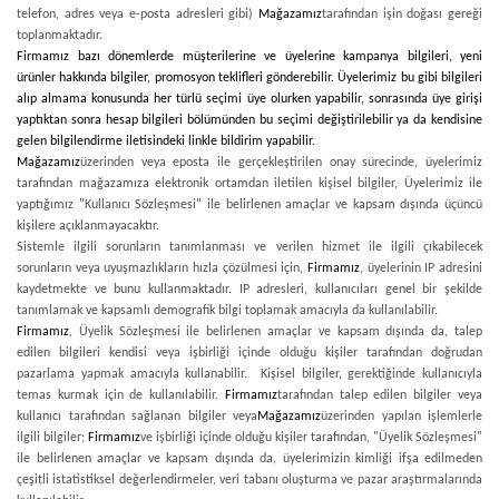
telefon, adres veya e-posta adresleri gibi)
Mağazamız
tarafından işin doğası gereği
toplanmaktadır.
Firmamız bazı dönemlerde müşterilerine ve üyelerine kampanya bilgileri, yeni
ürünler hakkında bilgiler, promosyon teklifleri gönderebilir. Üyelerimiz bu gibi bilgileri
alıp almama konusunda her türlü seçimi üye olurken yapabilir, sonrasında üye girişi
yaptıktan sonra hesap bilgileri bölümünden bu seçimi değiştirilebilir ya da kendisine
gelen bilgilendirme iletisindeki linkle bildirim yapabilir.
Mağazamız
üzerinden veya eposta ile gerçekleştirilen onay sürecinde, üyelerimiz
tarafından mağazamıza elektronik ortamdan iletilen kişisel bilgiler, Üyelerimiz ile
yaptığımız "Kullanıcı Sözleşmesi" ile belirlenen amaçlar ve kapsam dışında üçüncü
kişilere açıklanmayacaktır.
Sistemle ilgili sorunların tanımlanması ve verilen hizmet ile ilgili çıkabilecek
sorunların veya uyuşmazlıkların hızla çözülmesi için,
Firmamız
, üyelerinin IP adresini
kaydetmekte ve bunu kullanmaktadır. IP adresleri, kullanıcıları genel bir şekilde
tanımlamak ve kapsamlı demografik bilgi toplamak amacıyla da kullanılabilir.
Firmamız
, Üyelik Sözleşmesi ile belirlenen amaçlar ve kapsam dışında da, talep
edilen bilgileri kendisi veya işbirliği içinde olduğu kişiler tarafından doğrudan
pazarlama yapmak amacıyla kullanabilir. Kişisel bilgiler, gerektiğinde kullanıcıyla
temas kurmak için de kullanılabilir.
Firmamız
tarafından talep edilen bilgiler veya
kullanıcı tarafından sağlanan bilgiler veya
Mağazamız
üzerinden yapılan işlemlerle
ilgili bilgiler;
Firmamız
ve işbirliği içinde olduğu kişiler tarafından, "Üyelik Sözleşmesi"
ile belirlenen amaçlar ve kapsam dışında da, üyelerimizin kimliği ifşa edilmeden
çeşitli istatistiksel değerlendirmeler, veri tabanı oluşturma ve pazar araştırmalarında