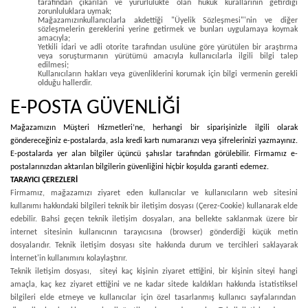
tarafından çıkarılan ve yürürlülükte olan hukuk kurallarının getirdiği
zorunluluklara uymak;
Mağazamızınkullanıcılarla akdettiği "Üyelik Sözleşmesi"'nin ve diğer
sözleşmelerin gereklerini yerine getirmek ve bunları uygulamaya koymak
amacıyla;
Yetkili idari ve adli otorite tarafından usulüne göre yürütülen bir araştırma
veya soruşturmanın yürütümü amacıyla kullanıcılarla ilgili bilgi talep
edilmesi;
Kullanıcıların hakları veya güvenliklerini korumak için bilgi vermenin gerekli
olduğu hallerdir.
E-POSTA GÜVENLİĞİ
Mağazamızın Müşteri Hizmetleri’ne, herhangi bir siparişinizle ilgili olarak
göndereceğiniz e-postalarda, asla kredi kartı numaranızı veya şifrelerinizi yazmayınız.
E-postalarda yer alan bilgiler üçüncü şahıslar tarafından görülebilir. Firmamız e-
postalarınızdan aktarılan bilgilerin güvenliğini hiçbir koşulda garanti edemez.
TARAYICI ÇEREZLERİ
Firmamız, mağazamızı ziyaret eden kullanıcılar ve kullanıcıların web sitesini
kullanımı hakkındaki bilgileri teknik bir iletişim dosyası (Çerez-Cookie) kullanarak elde
edebilir. Bahsi geçen teknik iletişim dosyaları, ana bellekte saklanmak üzere bir
internet sitesinin kullanıcının tarayıcısına (browser) gönderdiği küçük metin
dosyalarıdır. Teknik iletişim dosyası site hakkında durum ve tercihleri saklayarak
İnternet'in kullanımını kolaylaştırır.
Teknik iletişim dosyası, siteyi kaç kişinin ziyaret ettiğini, bir kişinin siteyi hangi
amaçla, kaç kez ziyaret ettiğini ve ne kadar sitede kaldıkları hakkında istatistiksel
bilgileri elde etmeye ve kullanıcılar için özel tasarlanmış kullanıcı sayfalarından