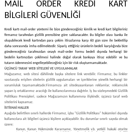
MAİL ORDER KREDİ KART
BİLGİLERİ GÜVENLİĞİ
Kredi kartı mail-order yöntemi ile bize göndereceğiniz kimlik ve kredi kart bilgileriniz
firmamız tarafından gizlilik prensibine göre saklanacaktır. Bu bilgiler olası banka ile
oluşubilecek kredi kartından para çekim itirazlarına karşı 60 gün süre ile bekletilip
daha sonrasında imha edilmektedir. Sipariş ettiğiniz ürünlerin bedeli karşılığında bize
göndereceğiniz tarafınızdan onaylı mail-order formu bedeli dışında herhangi bir
bedelin kartınızdan çekilmesi halinde doğal olarak bankaya itiraz edebilir ve bu
tutarın ödenmesini engelleyebileceğiniz için bir risk oluşturmamaktadır.
ÜÇÜNCÜ TARAF WEB SİTELERİ VE UYGULAMALAR
Mağazamız, web sitesi dâhilinde başka sitelere link verebilir. Firmamız, bu linkler
vasıtasıyla erişilen sitelerin gizlilik uygulamaları ve içeriklerine yönelik herhangi bir
sorumluluk taşımamaktadır.
Firmamıza ait sitede
yayınlanan reklamlar, reklamcılık
yapan iş ortaklarımız aracılığı ile kullanıcılarımıza dağıtılır. İş bu sözleşmedeki Gizlilik
Politikası Prensipleri, sadece Mağazamızın kullanımına ilişkindir, üçüncü taraf web
sitelerini kapsamaz.
İSTİSNAİ HALLER
Aşağıda belirtilen sınırlı hallerde Firmamız, işbu "Gizlilik Politikası" hükümleri dışında
kullanıcılara ait bilgileri üçüncü kişilere açıklayabilir. Bu durumlar sınırlı sayıda olmak
üzere;
Kanun, Kanun Hükmünde Kararname, Yönetmelik v.b. yetkili hukuki otorite