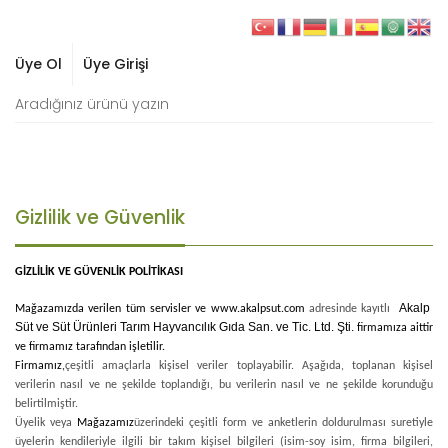
Üye Ol
Üye Girişi
Gizlilik ve Güvenlik
GİZLİLİK VE GÜVENLİK POLİTİKASI
Akalp
Mağazamızda verilen tüm servisler ve
www.akalpsut.com
adresinde kayıtlı
Süt ve Süt Ürünleri Tarım Hayvancılık Gıda San. ve Tic. Ltd.
Şti.
firmamıza aittir
ve firmamız tarafından işletilir.
Firmamız,
çeşitli amaçlarla kişisel veriler toplayabilir. Aşağıda, toplanan kişisel
verilerin nasıl ve ne şekilde toplandığı, bu verilerin nasıl ve ne şekilde korunduğu
belirtilmiştir.
Üyelik veya
Mağazamız
üzerindeki çeşitli form ve anketlerin doldurulması suretiyle
üyelerin kendileriyle ilgili bir takım kişisel bilgileri (isim-soy isim, firma bilgileri,