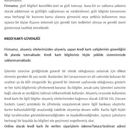
kullanılabilir.
Firmamız
, gizli bilgileri kesinlikle özel ve gizli tutmayı, bunu bir sır saklama yükümü
olarak addetmeyi ve gizliliğin sağlanması ve sürdürülmesi, gizli bilginin tamamının
veya herhangi bir kısmının kamu alanına girmesini veya yetkisiz kullanımını veya
üçüncü bir kişiye ifşasını önlemek için gerekli tüm tedbirleri almayı ve gerekli özeni
göstermeyi taahhüt etmektedir.
KREDİ KARTI GÜVENLİĞİ
Firmamız
, alışveriş sitelerimizden alışveriş yapan kredi kartı sahiplerinin güvenliğini
ilk planda tutmaktadır. Kredi kartı bilgileriniz hiçbir şekilde sistemimizde
saklanmamaktadır.
İşlemler sürecine girdiğinizde güvenli bir sitede olduğunuzu anlamak için dikkat
etmeniz gereken iki şey vardır. Bunlardan biri tarayıcınızın en alt satırında bulunan bir
anahtar ya da kilit simgesidir. Bu güvenli bir internet sayfasında olduğunuzu gösterir
ve her türlü bilgileriniz şifrelenerek korunur. Bu bilgiler, ancak satış işlemleri sürecine
bağlı olarak ve verdiğiniz talimat istikametinde kullanılır. Alışveriş sırasında kullanılan
kredi kartı ile ilgili bilgiler alışveriş sitelerimizden bağımsız olarak 128 bit SSL (Secure
Sockets Layer) protokolü ile şifrelenip sorgulanmak üzere ilgili bankaya ulaştırılır.
Kartın kullanılabilirliği onaylandığı takdirde alışverişe devam edilir. Kartla ilgili hiçbir
bilgi tarafımızdan görüntülenemediğinden ve kaydedilmediğinden, üçüncü şahısların
herhangi bir koşulda bu bilgileri ele geçirmesi engellenmiş olur.
Online olarak kredi kartı ile verilen siparişlerin ödeme/fatura/teslimat adresi