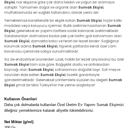
Ekşisi
, nar ekşisine göre çok daha keskin ve yoğun bir aromaya
sahiptir. Tamamen doğal ve organik olan
Sumak Ekşisi
,
mutfaklarınızda en sağlıklı tatlandırıcı olarak yerini alır.
Yemeklerinize karakteristik bir ekşilik katan
Sumak Ekşisi
, hiçbir katkı
maddesi veya koruyucu içermez. Butik üretimle hazırlanan
Sumak
Ekşisi
, geleneksel ev yapımı tariflere sadık kalınarak üretilmektedir.
Salatalardan dolmalara kadar pek çok tarifin gizli kahramanı olan
Sumak Ekşisi
, damakta kalıcı ve ferah bir lezzet bırakır. Sağlığınızı
korumak adına
Sumak Ekşisi
, hijyenik şartlarda kendi özel cam
kavanozu içerisinde satışa sunulmaktadır.
Siz de endüstriyel ürünlerden uzak, hakiki bir lezzet arıyorsanız bu özel
Sumak Ekşisi
tam size göre. Bağışıklık dostu ve antioksidan
kaynağı olan
Sumak Ekşisi
, sofralarınıza doğallık taşır. Saf meyve
özünden elde edilen
Sumak Ekşisi
, tazelik garantisiyle
gönderilmektedir. Geleneksel yöntemlerle süzülen bu değerli
Sumak
Ekşisi
şimdi bir tıkla Türkiye'nin her yerine ulaştırılıyor!
Kullanım Önerileri
Daha çok dolmalarda kullanılan
Özel Üretim Ev Yapımı
Sumak
Ekşimizi
dileğiniz yemeklerinize katarak
afiyetle tüketebilirsiniz.
Net Miktar (g/ml)
200 Gr