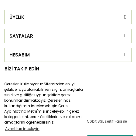
ÜYELİK
SAYFALAR
HESABIM
BİZİ TAKİP EDİN
Çerezleri Kullanıyoruz Sitemizden en iyi
şekilde faydalanabilmeniz için, amaçlarla
sınırlı ve gizliliğe uygun şekilde çerez
konumlandırmaktayız. Çerezleri nasıl
kullandığımızı incelemek için Çerez
Aydınlatma Metni'mizi inceleyebilir, çerez
kategorilerini, çerez özelliklerini ve kullanım
© Tüm hakları saklıdır. Kredi kartı bilgileriniz 256bit SSL sertifikası ile
amaçlarını öğrenebilirsiniz.
korunmaktadır.
Ayrıntıları İnceleyin