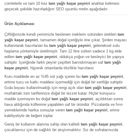
cümlelerle ve tam 10 kez
tam yağlı kaşar peyniri
anahtar kelimesi
geçecek şekilde hazırladığım SEO uyumlu metin aşağıdadır:
Ürün Açıklaması
Çiftliğimizde kendi yemimizle beslenen ineklerin sütünden üretilen
tam
yağlı kaşar peyniri
, tamamen doğal içeriğiyle öne çıkar. Şirden mayası
kullanılarak hazırlanan bu
tam yağlı kaşar peyniri
, geleneksel sulu
haşlama yöntemiyle üretilmiştir. Tam 12 litre sütten sadece 1 kg elde
edilen
tam yağlı kaşar peyniri
, oldukça yoğun ve besleyici bir yapıya
sahiptir. İçeriğinde farklı peynir çeşitleri barındırmayan saf
tam yağlı
kaşar peyniri
, hijyenik ortamlarda titizlikle hazırlanır.
Kuru maddede en az %45 süt yağı içeren bu
tam yağlı kaşar peyniri
,
eritme tuzu ve katkı maddesi içermediği için doğal bir sertliğe sahiptir.
Gıda boyası kullanılmadığı için rengi açık olan
tam yağlı kaşar peyniri
,
mutfaktaki tüm tariflerinize doğal bir lezzet katar. Hiçbir koruyucu
madde içermeyen bu doğal
tam yağlı kaşar peyniri
, açıldıktan sonra
hava aldığında küflenme yapabilen saf bir üründür. Pizzalarda ve fırın
yemeklerinde harika sonuçlar veren
tam yağlı kaşar peyniri
, erime
kabiliyetiyle de beğeni toplar.
Geniş bir kullanım alanına sahip olan kaliteli
tam yağlı kaşar peyniri
,
çocuklarınız için de sağlıklı bir atıştırmalıktır. Siz de sofralarınızda