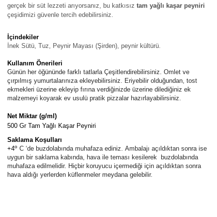
gerçek bir süt lezzeti arıyorsanız, bu katkısız
tam yağlı kaşar peyniri
çeşidimizi güvenle tercih edebilirsiniz.
İçindekiler
İnek Sütü, Tuz, Peynir Mayası (Şirden), peynir kültürü.
Kullanım Önerileri
Günün her öğününde farklı tatlarla Çeşitlendirebilirsiniz. Omlet ve
çırpılmış yumurtalarınıza ekleyebilirsiniz. Eriyebilir olduğundan, tost
ekmekleri üzerine ekleyip fırına verdiğinizde üzerine dilediğiniz ek
malzemeyi koyarak ev usulü pratik pizzalar hazırlayabilirsiniz.
Net Miktar (g/ml)
500 Gr Tam Yağlı Kaşar Peyniri
Saklama Koşulları
o
+4
C ‘de buzdolabında muhafaza ediniz. Ambalajı açıldıktan sonra ise
uygun bir saklama kabında, hava ile teması kesilerek buzdolabında
muhafaza edilmelidir. Hiçbir koruyucu içermediği için açıldıktan sonra
hava aldığı yerlerden küflenmeler meydana gelebilir.