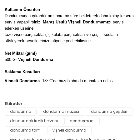
Kullanım Önerileri
Dondurucudan çıkardıktan sonra bir süre bekleterek daha kolay keserek
servis yapabilirsiniz.
Maraş Usulü Vişneli Dondurmamızı
servis
ederken üzerine
taze vişne parçacıkları, çikolata parçacıkları ve çeşitli soslarla
süsleyerek sevdiklerinize afiyetle yedirebilirsiniz.
Net Miktar (g/ml)
500 Gr
Vişneli Dondurma
Saklama Koşulları
o
Vişneli Dondurma
-18
C’de buzdolabında muhafaza ediniz
Bu ürünün fiyat bilgisi, resim, ürün açıklamalarında ve diğer
Etiketler :
konularda yetersiz gördüğünüz noktaları öneri formunu
dondurma
dondurma müzesi
dondurma çeşitleri
Bu ürüne ilk yorumu siz yapın!
kullanarak tarafımıza iletebilirsiniz.
Görüş ve önerileriniz için teşekkür ederiz.
dondurmalı irmik helvası
dondurmacı
dondurma tarifi
vişneli dondurma
Yorum Yaz
Ürün resmi kalitesiz, bozuk veya görüntülenemiyor.
vişneli dondurma kalori
vişneli dondurma yapımı