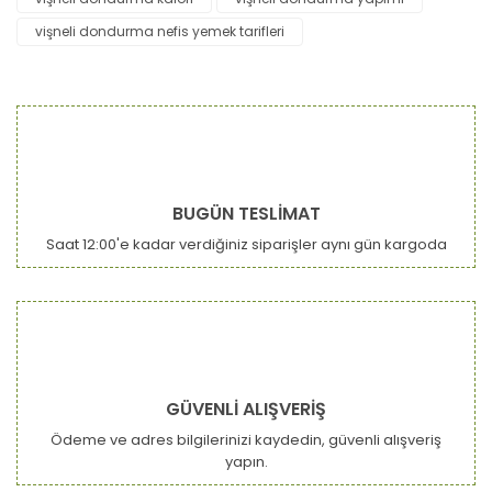
Ürün açıklamasında eksik bilgiler bulunuyor.
vişneli dondurma nefis yemek tarifleri
Ürün bilgilerinde hatalar bulunuyor.
Ürün fiyatı diğer sitelerden daha pahalı.
Bu ürüne benzer farklı alternatifler olmalı.
BUGÜN TESLİMAT
Saat 12:00'e kadar verdiğiniz siparişler aynı gün kargoda
Gönder
GÜVENLİ ALIŞVERİŞ
Ödeme ve adres bilgilerinizi kaydedin, güvenli alışveriş
yapın.