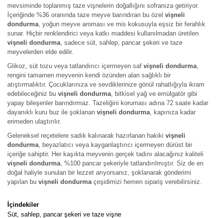
mevsiminde toplanmış taze vişnelerin doğallığını sofranıza getiriyor.
İçeriğinde %36 oranında taze meyve barındıran bu özel
vişneli
dondurma
, yoğun meyve aroması ve mis kokusuyla eşsiz bir ferahlık
sunar. Hiçbir renklendirici veya katkı maddesi kullanılmadan üretilen
vişneli dondurma
, sadece süt, sahlep, pancar şekeri ve taze
meyvelerden elde edilir.
Glikoz, süt tozu veya tatlandırıcı içermeyen saf
vişneli dondurma
,
rengini tamamen meyvenin kendi özünden alan sağlıklı bir
atıştırmalıktır. Çocuklarınıza ve sevdiklerinize gönül rahatlığıyla ikram
edebileceğiniz bu
vişneli dondurma
, bitkisel yağ ve emülgatör gibi
yapay bileşenler barındırmaz. Tazeliğini koruması adına 72 saate kadar
dayanıklı kuru buz ile şoklanan
vişneli dondurma
, kapınıza kadar
erimeden ulaştırılır.
Geleneksel reçetelere sadık kalınarak hazırlanan hakiki
vişneli
dondurma
, beyazlatıcı veya kayganlaştırıcı içermeyen dürüst bir
içeriğe sahiptir. Her kaşıkta meyvenin gerçek tadını alacağınız kaliteli
vişneli dondurma
, %100 pancar şekeriyle tatlandırılmıştır. Siz de en
doğal haliyle sunulan bir lezzet arıyorsanız, şoklanarak gönderimi
yapılan bu
vişneli dondurma
çeşidimizi hemen sipariş verebilirsiniz.
İçindekiler
Süt, sahlep, pancar şekeri ve
taze vişne