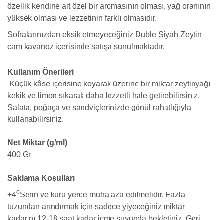
özellik kendine ait özel bir aromasının olması,
yağ oranının
yüksek olması ve lezzetinin farklı olmasıdır.
Sofralarınızdan eksik etmeyeceğiniz Duble Siyah Zeytin
cam kavanoz içerisinde satışa sunulmaktadır.
Kullanım Önerileri
Küçük kâse içerisine koyarak üzerine bir miktar zeytinyağı
kekik ve limon sıkarak daha lezzetli hale getirebilirsiniz.
Salata, poğaça ve sandviçlerinizde gönül rahatlığıyla
kullanabilirsiniz.
Net Miktar (g/ml)
400 Gr
Saklama Koşulları
0
+4
Serin ve kuru yerde muhafaza edilmelidir.
Fazla
tuzundan arındırmak için sadece yiyeceğiniz miktar
kadarını 12-18 saat kadar içme suyunda bekletiniz. Geri