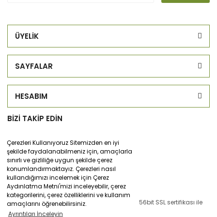
ÜYELİK
SAYFALAR
HESABIM
BİZİ TAKİP EDİN
Çerezleri Kullanıyoruz Sitemizden en iyi
şekilde faydalanabilmeniz için, amaçlarla
sınırlı ve gizliliğe uygun şekilde çerez
konumlandırmaktayız. Çerezleri nasıl
kullandığımızı incelemek için Çerez
Aydınlatma Metni'mizi inceleyebilir, çerez
kategorilerini, çerez özelliklerini ve kullanım
© Tüm hakları saklıdır. Kredi kartı bilgileriniz 256bit SSL sertifikası ile
amaçlarını öğrenebilirsiniz.
korunmaktadır.
Ayrıntıları İnceleyin