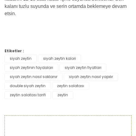
kalanı tuzlu suyunda ve serin ortamda beklemeye devam
etsin.
Bu ürünün fiyat bilgisi, resim, ürün açıklamalarında ve diğer
Etiketler :
konularda yetersiz gördüğünüz noktaları öneri formunu
siyah zeytin
siyah zeytin kalori
Bu ürüne ilk yorumu siz yapın!
kullanarak tarafımıza iletebilirsiniz.
Görüş ve önerileriniz için teşekkür ederiz.
siyah zeytinin faydaları
siyah zeytin fiyatları
siyah zeytin nasıl saklanır
siyah zeytin nasıl yapılır
Yorum Yaz
Ürün resmi kalitesiz, bozuk veya görüntülenemiyor.
double siyah zeytin
zeytin salatası
Ürün açıklamasında eksik bilgiler bulunuyor.
zeytin salatası tarifi
zeytin
Ürün bilgilerinde hatalar bulunuyor.
Ürün fiyatı diğer sitelerden daha pahalı.
Bu ürüne benzer farklı alternatifler olmalı.