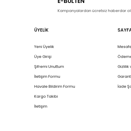
E-BÜLTEN
Kampanyalardan ücretsiz haberdar olm
ÜYELİK
SAYF
Yeni Üyelik
Mesafe
Üye Girişi
Ödeme 
Şifremi Unuttum
Gizlili
İletişim Formu
Garanti
Havale Bildirim Formu
İade Şa
Kargo Takibi
İletişim