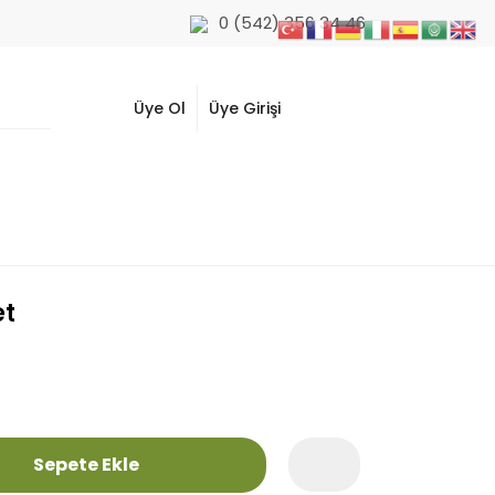
0 (542) 356 34 46
Üye Ol
Üye Girişi
et
Sepete Ekle