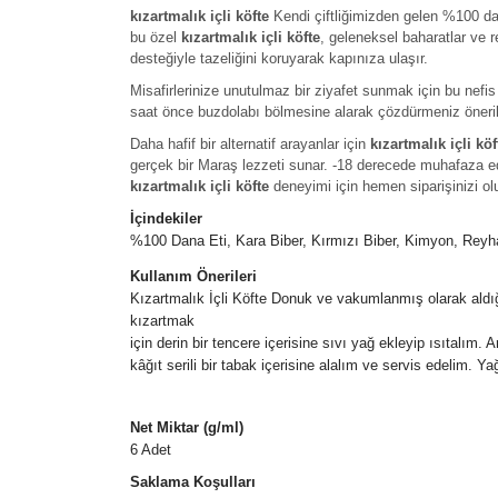
kızartmalık içli köfte
Kendi çiftliğimizden gelen %100 da
bu özel
kızartmalık içli köfte
, geleneksel baharatlar ve 
desteğiyle tazeliğini koruyarak kapınıza ulaşır.
Misafirlerinize unutulmaz bir ziyafet sunmak için bu nefi
saat önce buzdolabı bölmesine alarak çözdürmeniz öner
Daha hafif bir alternatif arayanlar için
kızartmalık içli köf
gerçek bir Maraş lezzeti sunar. -18 derecede muhafaza 
kızartmalık içli köfte
deneyimi için hemen siparişinizi ol
İçindekiler
%100 Dana Eti, Kara Biber, Kırmızı Biber, Kimyon, Reyha
Kullanım Önerileri
Kızartmalık İçli Köfte Donuk ve vakumlanmış olarak ald
kızartmak
için derin bir tencere içerisine sıvı yağ ekleyip ısıtalım. 
kâğıt serili bir tabak içerisine alalım ve servis edelim. Ya
Net Miktar (g/ml)
6 Adet
Saklama Koşulları