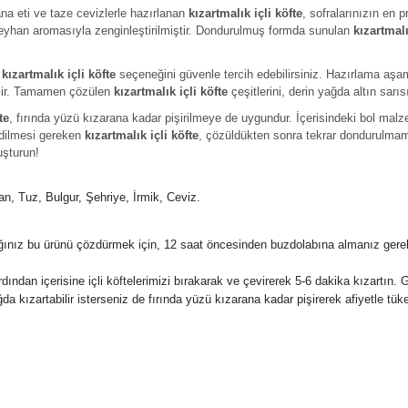
na eti ve taze cevizlerle hazırlanan
kızartmalık içli köfte
, sofralarınızın en p
reyhan aromasıyla zenginleştirilmiştir. Dondurulmuş formda sunulan
kızartmalı
s
kızartmalık içli köfte
seçeneğini güvenle tercih edebilirsiniz. Hazırlama aş
ilir. Tamamen çözülen
kızartmalık içli köfte
çeşitlerini, derin yağda altın sarı
te
, fırında yüzü kızarana kadar pişirilmeye de uygundur. İçerisindeki bol ma
edilmesi gereken
kızartmalık içli köfte
, çözüldükten sonra tekrar dondurulmama
uşturun!
n, Tuz, Bulgur, Şehriye, İrmik, Ceviz.
ığınız bu ürünü çözdürmek için, 12 saat öncesinden buzdolabına almanız gere
Ardından içerisine içli köftelerimizi bırakarak ve çevirerek 5-6 dakika kızartın. 
ğda kızartabilir isterseniz de fırında yüzü kızarana kadar pişirerek afiyetle tüket