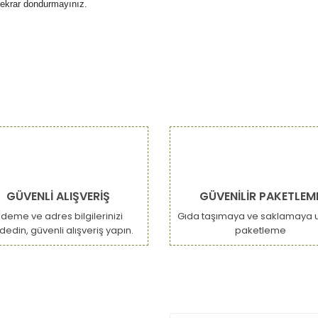
tekrar dondurmayınız.
da ve diğer konularda yetersiz gördüğünüz noktaları öneri formunu kulla
Bu ürüne ilk yorumu siz yapın!
or.
Yorum Yaz
GÜVENLİ ALIŞVERİŞ
GÜVENİLİR PAKETLEM
deme ve adres bilgilerinizi
Gıda taşımaya ve saklamaya 
dedin, güvenli alışveriş yapın.
paketleme