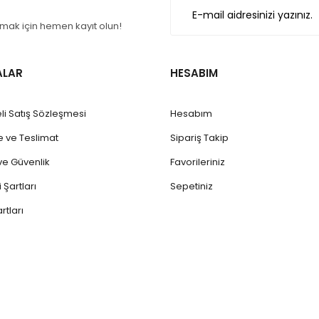
Gönder
ak için hemen kayıt olun!
ALAR
HESABIM
li Satış Sözleşmesi
Hesabım
ve Teslimat
Sipariş Takip
k ve Güvenlik
Favorileriniz
 Şartları
Sepetiniz
rtları