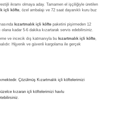
restijli ikramı olmaya aday. Tamamen el işçiliğiyle üretilen
k içli köfte
, özel ambalajı ve 72 saat dayanıklı kuru buz
amasında
kızartmalık içli köfte
paketini pişirmeden 12
sı olana kadar 5-6 dakika kızartarak servis edebilirsiniz.
lzeme ve incecik dış katmanıyla bu
kızartmalık içli köfte
,
lıdır. Hijyenik ve güvenli kargolama ile gerçek
kmektedir.
Çözülmüş Kızartmalık içli köftelerimizi
Güzelce kızaran içli köftelerimizi havlu
ebilirsiniz.