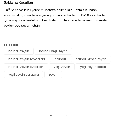
Saklama Koşulları
O
+4
Serin ve kuru yerde muhafaza edilmelidir.
Fazla tuzundan
arındırmak için sadece yiyeceğiniz miktar kadarını 12-18 saat kadar
içme suyunda bekletiniz. Geri kalanı tuzlu suyunda ve serin ortamda
beklemeye devam etsin.
Bu ürünün fiyat bilgisi, resim, ürün açıklamalarında ve diğer
Etiketler :
konularda yetersiz gördüğünüz noktaları öneri formunu
halhalı zeytin
halhalı yeşil zeytin
Bu ürüne ilk yorumu siz yapın!
kullanarak tarafımıza iletebilirsiniz.
Görüş ve önerileriniz için teşekkür ederiz.
halhalı zeytin faydaları
halhalı
halhalı kırma zeytin
halhalı zeytin özellikleri
yeşil zeytin
yeşil zeytin kalori
Yorum Yaz
Ürün resmi kalitesiz, bozuk veya görüntülenemiyor.
yeşil zeytin salatası
zeytin
Ürün açıklamasında eksik bilgiler bulunuyor.
Ürün bilgilerinde hatalar bulunuyor.
Ürün fiyatı diğer sitelerden daha pahalı.
Bu ürüne benzer farklı alternatifler olmalı.