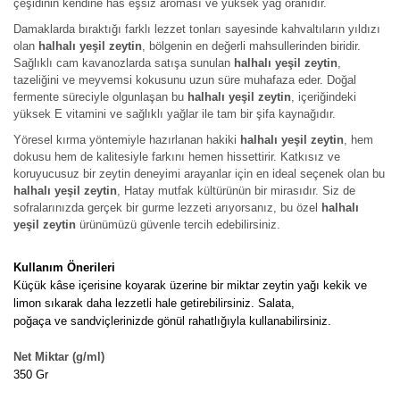
çeşidinin kendine has eşsiz aroması ve yüksek yağ oranıdır.
Damaklarda bıraktığı farklı lezzet tonları sayesinde kahvaltıların yıldızı
olan
halhalı yeşil zeytin
, bölgenin en değerli mahsullerinden biridir.
Sağlıklı cam kavanozlarda satışa sunulan
halhalı yeşil zeytin
,
tazeliğini ve meyvemsi kokusunu uzun süre muhafaza eder. Doğal
fermente süreciyle olgunlaşan bu
halhalı yeşil zeytin
, içeriğindeki
yüksek E vitamini ve sağlıklı yağlar ile tam bir şifa kaynağıdır.
Yöresel kırma yöntemiyle hazırlanan hakiki
halhalı yeşil zeytin
, hem
dokusu hem de kalitesiyle farkını hemen hissettirir. Katkısız ve
koruyucusuz bir zeytin deneyimi arayanlar için en ideal seçenek olan bu
halhalı yeşil zeytin
, Hatay mutfak kültürünün bir mirasıdır. Siz de
sofralarınızda gerçek bir gurme lezzeti arıyorsanız, bu özel
halhalı
yeşil zeytin
ürünümüzü güvenle tercih edebilirsiniz.
Kullanım Önerileri
Küçük kâse içerisine koyarak üzerine bir miktar zeytin yağı kekik ve
limon sıkarak daha lezzetli hale getirebilirsiniz. Salata,
p
oğaça ve sandviçlerinizde gönül rahatlığıyla kullanabilirsiniz.
Net Miktar (g/ml)
350 Gr