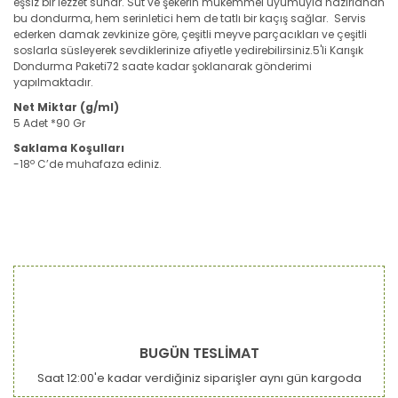
eşsiz bir lezzet sunar. Süt ve şekerin mükemmel uyumuyla hazırlanan
bu dondurma, hem serinletici hem de tatlı bir kaçış sağlar. Servis
ederken damak zevkinize göre, çeşitli meyve parçacıkları ve çeşitli
soslarla süsleyerek sevdiklerinize afiyetle yedirebilirsiniz.5'li Karışık
Dondurma Paketi72 saate kadar şoklanarak gönderimi
yapılmaktadır.
Net Miktar (g/ml)
5 Adet *90 Gr
Saklama Koşulları
o
-18
C’de muhafaza ediniz.
Bu ürünün fiyat bilgisi, resim, ürün açıklamalarında ve diğer
konularda yetersiz gördüğünüz noktaları öneri formunu
Bu ürüne ilk yorumu siz yapın!
kullanarak tarafımıza iletebilirsiniz.
Görüş ve önerileriniz için teşekkür ederiz.
Yorum Yaz
Ürün resmi kalitesiz, bozuk veya görüntülenemiyor.
BUGÜN TESLİMAT
Ürün açıklamasında eksik bilgiler bulunuyor.
Saat 12:00'e kadar verdiğiniz siparişler aynı gün kargoda
Ürün bilgilerinde hatalar bulunuyor.