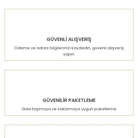
Ürün fiyatı diğer sitelerden daha pahalı.
Bu ürüne benzer farklı alternatifler olmalı.
GÜVENLİ ALIŞVERİŞ
Ödeme ve adres bilgilerinizi kaydedin, güvenli alışveriş
yapın.
Gönder
GÜVENİLİR PAKETLEME
Gıda taşımaya ve saklamaya uygun paketleme