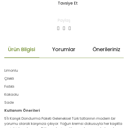
Tavsiye Et
Paylaş
Ürün Bilgisi
Yorumlar
Önerileriniz
Limonlu
Çilekli
Fıstıklı
Kakaolu
Sade
Kullanım Önerileri
5'li Karışık Dondurma Paketi Geleneksel Türk tatlarının modern bir
yorumu olarak karşınıza çıkıyor. Yoğun kremsi dokusuyla her kaşıkta